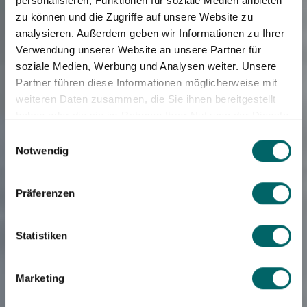
personalisieren, Funktionen für soziale Medien anbieten
zu können und die Zugriffe auf unsere Website zu
analysieren. Außerdem geben wir Informationen zu Ihrer
Verwendung unserer Website an unsere Partner für
soziale Medien, Werbung und Analysen weiter. Unsere
Partner führen diese Informationen möglicherweise mit
weiteren Daten zusammen, die Sie ihnen bereitgestellt
haben oder die sie im Rahmen Ihrer Nutzung der Dienste
Sende uns Deine
gesammelt haben.
Einwilligungsauswahl
Notwendig
KI Planung für Island
Präferenzen
Wir prüfen diese auf Machbarkeit, buchen alle Leistungen
und setzen so Deine Traumreise um.
Statistiken
Jetzt Angebot anfordern
Marketing