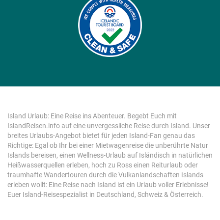
Island Urlaub: Eine Reise ins Abenteuer. Begebt Euch mit
IslandReisen.info auf eine unvergessliche Reise durch Island. Unser
breites Urlaubs-Angebot bietet für jeden Island-Fan genau das
Richtige: Egal ob Ihr bei einer Mietwagenreise die unberührte Natur
Islands bereisen, einen Wellness-Urlaub auf Isländisch in natürlichen
Heißwasserquellen erleben, hoch zu Ross einen Reiturlaub oder
traumhafte Wandertouren durch die Vulkanlandschaften Islands
erleben wollt: Eine Reise nach Island ist ein Urlaub voller Erlebnisse!
Euer Island-Reisespezialist in Deutschland, Schweiz & Österreich.