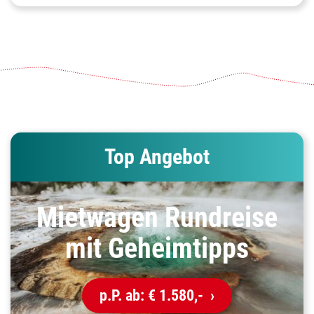
Top Angebot
Mietwagen Rundreise
mit Geheimtipps
p.P. ab:
€ 1.580,-