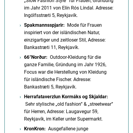
„Slow Fashion Style“ für Frauen, Gründung
im Jahr 2011 von Elín Rós Líndal. Adresse:
Ingólfsstræti 5, Reykjavík.
Spakmannsspjarir:
Mode für Frauen
inspiriert von der isländischen Natur,
einzigartiger und zeitloser Stil, Adresse:
Bankastræti 11, Reykjavík.
66°Norður:
Outdoor-Kleidung für die
ganze Familie, Gründung im Jahr 1926,
Focus war die Herstellung von Kleidung
für isländische Fischer. Adresse:
Bankastræti 5, Reykjavík.
Herrafataverzlun Kormáks og Skjaldar:
Sehr stylische „old fashion“ & „streetwear“
für Herren, Adresse: Laugavegur 59,
Reykjavík, im Keller unter Supermarkt.
KronKron:
Ausgefallene junge