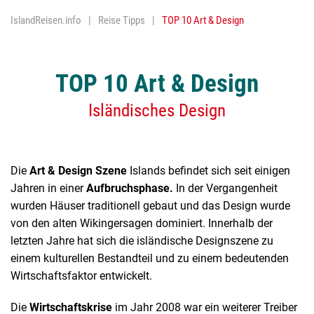
IslandReisen.info
Reise Tipps
TOP 10 Art & Design
Nordlichter
Religion
TOP 10 Art & Design
Reykjavik
Isländisches Design
Trockenfisc
Vulkane
Wasserfäll
Die
Art & Design Szene
Islands befindet sich seit einigen
Jahren in einer
Aufbruchsphase.
In der Vergangenheit
Geothermis
wurden Häuser traditionell gebaut und das Design wurde
von den alten Wikingersagen dominiert. Innerhalb der
letzten Jahre hat sich die isländische Designszene zu
einem kulturellen Bestandteil und zu einem bedeutenden
Wirtschaftsfaktor entwickelt.
Die
Wirtschaftskrise
im Jahr 2008 war ein weiterer Treiber