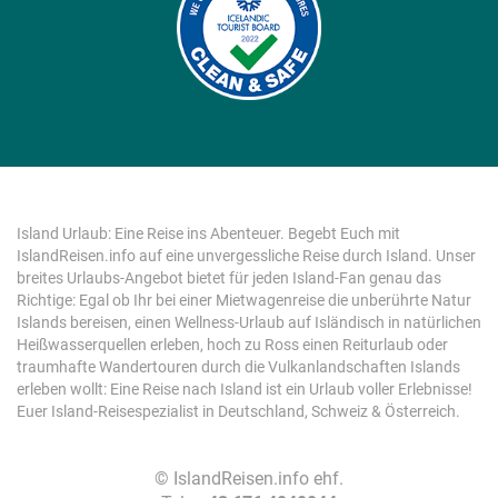
Island Urlaub: Eine Reise ins Abenteuer. Begebt Euch mit
IslandReisen.info auf eine unvergessliche Reise durch Island. Unser
breites Urlaubs-Angebot bietet für jeden Island-Fan genau das
Richtige: Egal ob Ihr bei einer Mietwagenreise die unberührte Natur
Islands bereisen, einen Wellness-Urlaub auf Isländisch in natürlichen
Heißwasserquellen erleben, hoch zu Ross einen Reiturlaub oder
traumhafte Wandertouren durch die Vulkanlandschaften Islands
erleben wollt: Eine Reise nach Island ist ein Urlaub voller Erlebnisse!
Euer Island-Reisespezialist in Deutschland, Schweiz & Österreich.
©
IslandReisen.info ehf.