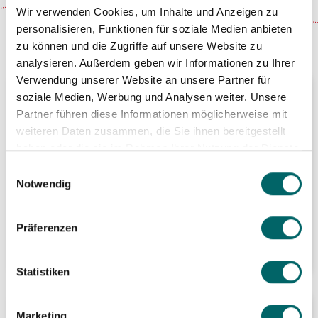
Wir verwenden Cookies, um Inhalte und Anzeigen zu
personalisieren, Funktionen für soziale Medien anbieten
zu können und die Zugriffe auf unsere Website zu
analysieren. Außerdem geben wir Informationen zu Ihrer
Verwendung unserer Website an unsere Partner für
Top Angebot
soziale Medien, Werbung und Analysen weiter. Unsere
Partner führen diese Informationen möglicherweise mit
weiteren Daten zusammen, die Sie ihnen bereitgestellt
Mietwagen Rundreise
haben oder die sie im Rahmen Ihrer Nutzung der Dienste
gesammelt haben.
Einwilligungsauswahl
mit Geheimtipps
Notwendig
Präferenzen
p.P. ab:
€ 1.580,-
Statistiken
Quick-Finder
Marketing