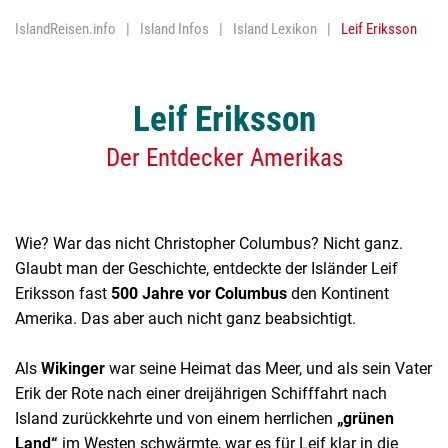
IslandReisen.info
Island Infos
Island Lexikon
Leif Eriksson
Nordlichter
Religion
Leif Eriksson
Reykjavik
Der Entdecker Amerikas
Trockenfisc
Vulkane
Wasserfäll
Wie? War das nicht Christopher Columbus? Nicht ganz.
Glaubt man der Geschichte, entdeckte der Isländer Leif
Geothermis
Eriksson fast
500 Jahre vor Columbus
den Kontinent
Amerika. Das aber auch nicht ganz beabsichtigt.
Als
Wikinger
war seine Heimat das Meer, und als sein Vater
Erik der Rote nach einer dreijährigen Schifffahrt nach
Island zurückkehrte und von einem herrlichen
„grünen
Land“
im Westen schwärmte, war es für Leif klar in die