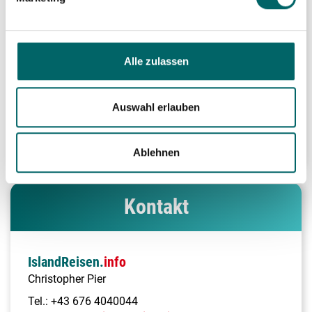
Immer das passende Angebot
Alle zulassen
Sagt uns Eure Interessen und wir finden das
perfekte Angebot für Euch!
Auswahl erlauben
Anfrage-Formular
Ablehnen
Kontakt
IslandReisen.
info
Christopher Pier
Tel.:
+43 676 4040044