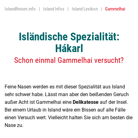
IslandReisen.info
Island Infos
Island Lexikon
Gammelhai
Nordlichter
Religion
Isländische Spezialität:
Reykjavik
Hákarl
Trockenfisc
Schon einmal Gammelhai versucht?
Vulkane
Wasserfäll
Geothermis
Feine Nasen werden es mit dieser Spezialität aus Island
sehr schwer habe. Lässt man aber den beißenden Geruch
außer Acht ist Gammelhai eine
Delikatesse
auf der Insel.
Bei einem Urlaub in Island wäre ein Bissen auf alle Fälle
einen Versuch wert. Vielleicht halten Sie sich am besten die
Nase zu.