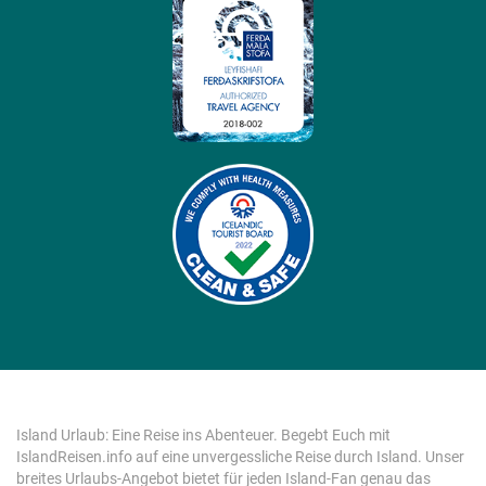
Island Urlaub: Eine Reise ins Abenteuer. Begebt Euch mit
IslandReisen.info auf eine unvergessliche Reise durch Island. Unser
breites Urlaubs-Angebot bietet für jeden Island-Fan genau das