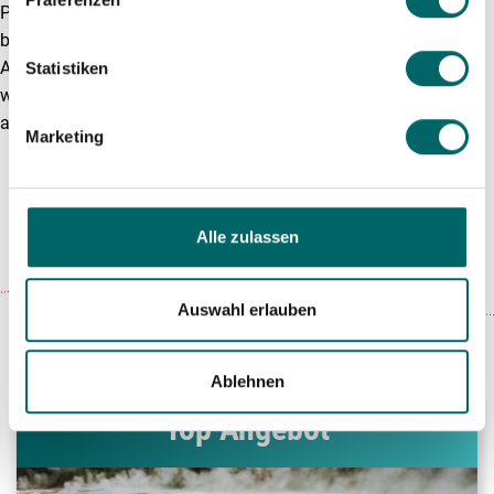
Planung Ihres Urlaubs oder einer
Mietwagenreise in Island
benötigen, dann freuen wir uns bei IslandReisen.info auf eine
Anfrage von Ihnen. Neben den geschmacklichen Höhepunkten,
Statistiken
wie einem Besuch in einem Gammelhai-Museum, erwarten Sie
auch
atemberaubende landschaftliche Erlebnisse.
Marketing
Alle zulassen
Auswahl erlauben
Ablehnen
Top Angebot