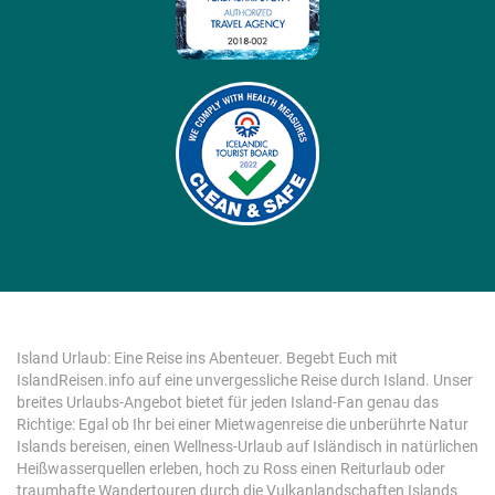
Island Urlaub: Eine Reise ins Abenteuer. Begebt Euch mit
IslandReisen.info auf eine unvergessliche Reise durch Island. Unser
breites Urlaubs-Angebot bietet für jeden Island-Fan genau das
Richtige: Egal ob Ihr bei einer Mietwagenreise die unberührte Natur
Islands bereisen, einen Wellness-Urlaub auf Isländisch in natürlichen
Heißwasserquellen erleben, hoch zu Ross einen Reiturlaub oder
traumhafte Wandertouren durch die Vulkanlandschaften Islands