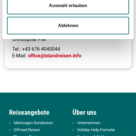
Kontakt
Auswahl erlauben
Ablehnen
IslandReisen.
info
Christopher Pier
Tel.:
+43 676 4040044
E-Mail:
office@islandreisen.info
Reiseangebote
Über uns
Mietwagen Rundreisen
Unternehmen
Offroad Reisen
Holiday-Help Formular