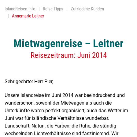
IslandReisen.info
Reise Tipps
Zufriedene Kunden
Nordlichter
Annemarie Leitner
Religion
Reykjavik
Mietwagenreise – Leitner
Trockenfisc
Reisezeitraum: Juni 2014
Vulkane
Wasserfäll
Sehr geehrter Herr Pier,
Geothermis
Unsere Islandreise im Juni 2014 war beeindruckend und
wunderschön, sowohl der Mietwagen als auch die
Unterkünfte waren perfekt organisiert, auch das Wetter im
Juni war für isländische Verhältnisse wunderbar.
Landschaft, Natur , die Farben, die Ruhe, die ständig
wechselnden Lichtverhältnisse sind faszinierend. Wir