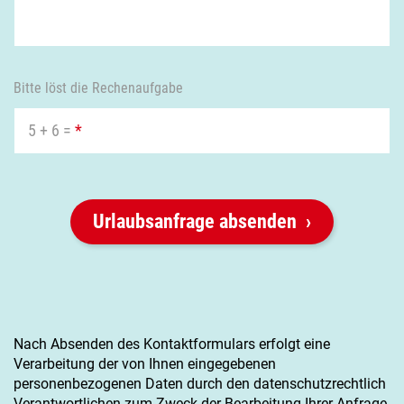
Tag 8
Rundfahrt Halbinsel Snaefellsnes
Bitte löst die Rechenaufgabe
Auf der Haifischfarm Bjarnahöfn kannst Du das
5 + 6 =
*
traditionelle Gericht „Gammel-Hai“ probieren. Die Fahrt
durch den
Nationalpark Snæfellsnes
bietet spektakuläre
Ausblicke auf den gleichnamigen
Gletscher
. Besuche die
Steilklippen
bei Lóndrangar und genieße das einzigartige
Küstenpanorama
.
Urlaubsanfrage absenden
Tag 9
Süden der Halbinsel Snæfellsnes
Nach Absenden des Kontaktformulars erfolgt eine
Verarbeitung der von Ihnen eingegebenen
Im südlichen Teil der Halbinsel Snæfellsnes kannst Du
personenbezogenen Daten durch den datenschutzrechtlich
Wanderungen
entlang der Küste unternehmen,
Verantwortlichen zum Zweck der Bearbeitung Ihrer Anfrage