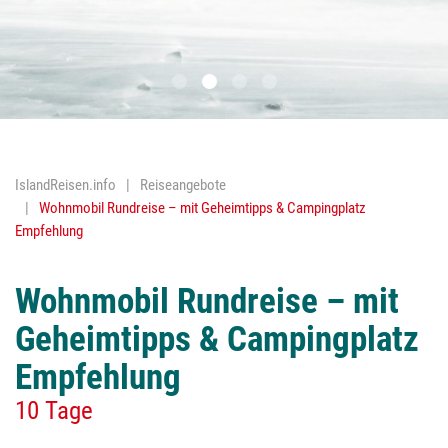
Nordlichter
Religion
Reykjavik
Trockenfisc
IslandReisen.info
Reiseangebote
Vulkane
Wohnmobil Rundreise – mit Geheimtipps & Campingplatz
Empfehlung
Wasserfäll
Geothermis
Wohnmobil Rundreise – mit
Geheimtipps & Campingplatz
Empfehlung
10 Tage