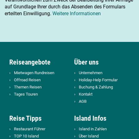
Islandpferde reiten
oder die Höhle Vatnshellir
auf Grundlage Ihrer durch das Absenden des Formulars
besichtigen. Danach geht es zurück nach
Reykjavik
, wo
erteilten Einwilligung.
Weitere Informationen
Du die Reise gemütlich ausklingen lässt.
Tag 10
Rückgabe des Wohnmobiles & Abreise
Reiseangebote
Über uns
Mietwagen Rundreisen
Unternehmen
Je nach Abflugzeit bleibt noch Zeit für einen
Stadtbummel
oder einen letzten Besuch in der
Blauen
Offroad Reisen
Holiday-Help Formular
Lagune.
Am Flughafen
Keflavik gibst Du Dein
Themen Reisen
Buchung & Zahlung
Wohnmobil ab
und trittst Deine Heimreise an.
Tages Touren
Kontakt
AGB
Reise Tipps
Island Infos
Restaurant Führer
Island in Zahlen
TOP 10 Island
Über Island