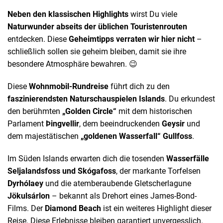
Neben den klassischen Highlights
wirst Du viele
Naturwunder abseits der üblichen Touristenrouten
entdecken. Diese
Geheimtipps verraten wir hier nicht
–
schließlich sollen sie geheim bleiben, damit sie ihre
besondere Atmosphäre bewahren. 😉
Diese
Wohnmobil-Rundreise
führt dich zu den
faszinierendsten Naturschauspielen Islands
. Du erkundest
den berühmten
„Golden Circle“
mit dem historischen
Parlament
Þingvellir
, dem beeindruckenden
Geysir
und
dem majestätischen
„goldenen Wasserfall“ Gullfoss
.
Im Süden Islands erwarten dich die tosenden
Wasserfälle
Seljalandsfoss und Skógafoss
, der markante Torfelsen
Dyrhólaey
und die atemberaubende Gletscherlagune
Jökulsárlon
– bekannt als Drehort eines James-Bond-
Films. Der
Diamond Beach
ist ein weiteres Highlight dieser
Reise. Diese Erlebnisse bleiben garantiert unvergesslich.