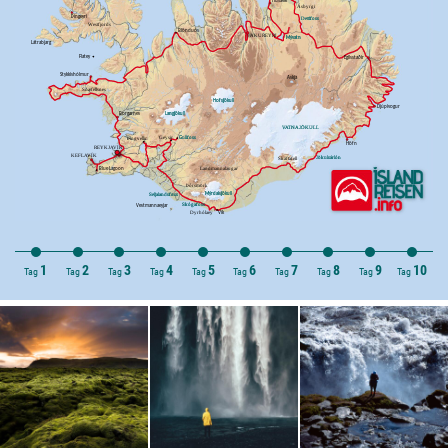
1
2
3
4
5
6
7
8
9
10
Tag
Tag
Tag
Tag
Tag
Tag
Tag
Tag
Tag
Tag