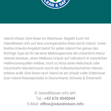
Island Urlaub: Eine Reise ins Abenteuer. Begebt Euch mit
IslandReisen.info auf eine unvergessliche Reise durch Island. Unser
breites Urlaubs-Angebot bietet für jeden Island-Fan genau das
Richtige: Egal ob Ihr bei einer Mietwagenreise die unberührte Natur
Islands bereisen, einen Wellness-Urlaub auf Isländisch in natürlichen
Heißwasserquellen erleben, hoch zu Ross einen Reiturlaub oder
traumhafte Wandertouren durch die Vulkanlandschaften Islands
erleben wollt: Eine Reise nach Island ist ein Urlaub voller Erlebnisse!
Euer Island-Reisespezialist in Deutschland, Schweiz & Österreich.
©
IslandReisen.info ehf.
|
Tel.:
+43 676 4040044
|
E-Mail:
office@islandreisen.info