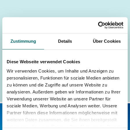
Angebot jetzt anfragen
Zustimmung
Details
Über Cookies
Der Anreisetag ist Preisgrundlage für HS oder NS.
Die Reise kann an jedem Tag in diesen Reisezeiträumen begonnen
Diese Webseite verwendet Cookies
werden.
Wir verwenden Cookies, um Inhalte und Anzeigen zu
AGB ›
personalisieren, Funktionen für soziale Medien anbieten
zu können und die Zugriffe auf unsere Website zu
analysieren. Außerdem geben wir Informationen zu Ihrer
Verwendung unserer Website an unsere Partner für
soziale Medien, Werbung und Analysen weiter. Unsere
Partner führen diese Informationen möglicherweise mit
weiteren Daten zusammen, die Sie ihnen bereitgestellt
haben oder die sie im Rahmen Ihrer Nutzung der Dienste