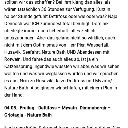
sollten wir das schaffen? Bei ihm klang das alles, als
wären tatsächlich 36 Stunden zur Verfügung. Kurz in
halber Stunde gefühlt Dettifoss oder wie oder was? Naja.
Dennoch war ICH zumindest total beruhigt. Dominik
überlegte immer noch fieberhaft, alles zeitlich
unterzubringen. Aber das gelang nicht so wirklich, auch
nicht mit dem Optimismus von Herr Pier: Wasserfall,
Husavik, Seefahrt, Nature Bath UND Abendessen mit
Rotwein. Und fahre das auch alles ab, ist ja ein
Katzensprung. Irgendwie wussten wir aber, was wir sehen
wollten und was wir weglassen würden und wir sprachen
es aus: Nein zu Husavik! Ja zu Dettifoss und Myvatn/
Nature Bath. Also gingen wir schlafen, mit einem Plan in
der Hand.
04.05., Freitag - Dettifoss – Myvatn -Dimmuborgir –
Grjotagja - Nature Bath
Nach dem Frühstück machten wir uns sofort auf den Weg,