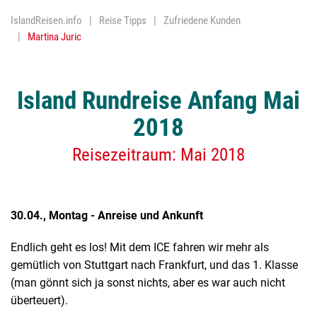
IslandReisen.info
Reise Tipps
Zufriedene Kunden
Nordlichter
Martina Juric
Religion
Reykjavik
Island Rundreise Anfang Mai
Trockenfisc
2018
Vulkane
Reisezeitraum: Mai 2018
Wasserfäll
Geothermis
30.04., Montag - Anreise und Ankunft
Endlich geht es los! Mit dem ICE fahren wir mehr als
gemütlich von Stuttgart nach Frankfurt, und das 1. Klasse
(man gönnt sich ja sonst nichts, aber es war auch nicht
überteuert).