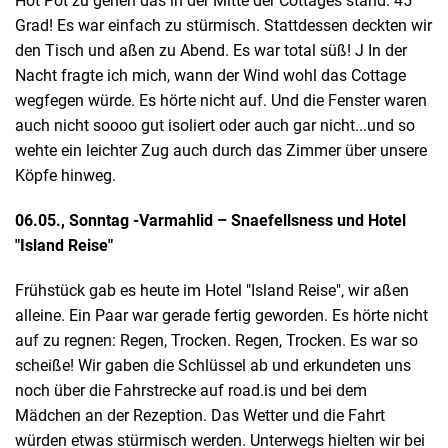
Hot Pot zu gehen das in der Mitte der Cottages stand. 45
Grad! Es war einfach zu stürmisch. Stattdessen deckten wir
den Tisch und aßen zu Abend. Es war total süß! J In der
Nacht fragte ich mich, wann der Wind wohl das Cottage
wegfegen würde. Es hörte nicht auf. Und die Fenster waren
auch nicht soooo gut isoliert oder auch gar nicht...und so
wehte ein leichter Zug auch durch das Zimmer über unsere
Köpfe hinweg.
06.05., Sonntag -Varmahlid – Snaefellsness und Hotel
"Island Reise"
Frühstück gab es heute im Hotel "Island Reise", wir aßen
alleine. Ein Paar war gerade fertig geworden. Es hörte nicht
auf zu regnen: Regen, Trocken. Regen, Trocken. Es war so
scheiße! Wir gaben die Schlüssel ab und erkundeten uns
noch über die Fahrstrecke auf road.is und bei dem
Mädchen an der Rezeption. Das Wetter und die Fahrt
würden etwas stürmisch werden. Unterwegs hielten wir bei